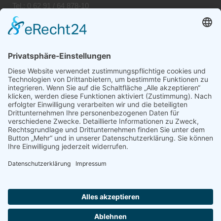
Tel.: 0 62 91 / 64 878-10
Fax: 0 62 91 / 64 878-20
Umschlag / Nahverkehr
Industriepark 109
74706 Osterburken
Tel.: 0 62 91 / 41 627-27 bis 29
Fax: 0 62 91 / 41 596 63
Datenschutzerklärung