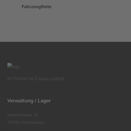
Fahrzeugflotte
Ihr Partner für Europa-Logistik
Verwaltung / Lager
Industriepark 21
74706 Osterburken