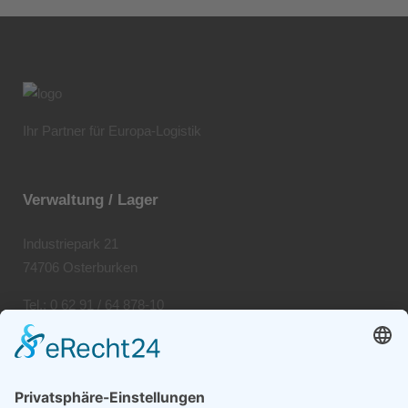
Ihr Partner für Europa-Logistik
Verwaltung / Lager
Industriepark 21
74706 Osterburken
Tel.: 0 62 91 / 64 878-10
Fax: 0 62 91 / 64 878-20
Umschlag / Nahverkehr